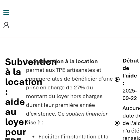
Subvention
Début
La
Subvention à la location
de
à la
permet aux TPE artisanales et
l'aide
commerciales de bénéficier d’une
location
:
prise en charge de 27% du
:
2025-
montant du loyer hors charges
09-22
aide
durant leur première année
Aucun
au
d’existence. Ce
soutien financier
date de
loyer
vise à :
de l'ai
pour
n'a été
Faciliter l’implantation et la
rensei