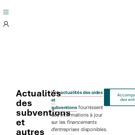
Actualités
Les
actualités des aides
Voir les
Accomp
articles
des ent
des
et
fournissent
subventions
subventions
des informations à jour
et
sur les
financements
autres
d’entreprises
disponibles.