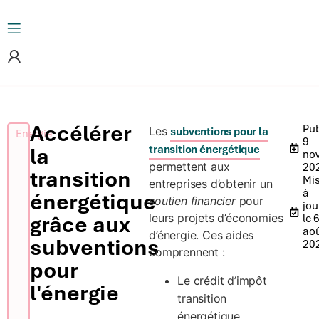
Accélérer
Pub
Les
subventions pour la
Energie
9
la
transition énergétique
no
permettent aux
20
transition
Mi
entreprises d’obtenir un
à
énergétique
soutien financier
pour
jou
grâce aux
leurs projets d’économies
le 
ao
d’énergie. Ces aides
subventions
20
comprennent :
pour
Le crédit d’impôt
l'énergie
transition
énergétique