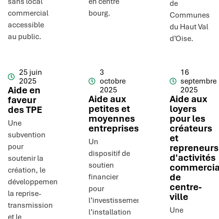
sans local
en centre
de
commercial
bourg.
Communes
accessible
du Haut Val
au public.
d’Oise.
25 juin
3
16
2025
octobre
septembre
Aide en
2025
2025
Aide aux
Aide aux
faveur
petites et
loyers
des TPE
moyennes
pour les
Une
entreprises
créateurs
subvention
et
Un
pour
repreneurs
dispositif de
d'activités
soutenir la
soutien
commercia
création, le
de
financier
développement,
centre-
pour
la reprise-
ville
l’investissement,
transmission
Une
l’installation
et le