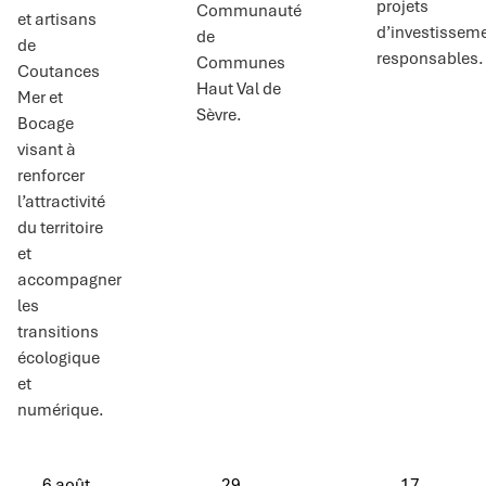
projets
Communauté
et artisans
d’investissem
de
de
responsables.
Communes
Coutances
Haut Val de
Mer et
Sèvre.
Bocage
visant à
renforcer
l’attractivité
du territoire
et
accompagner
les
transitions
écologique
et
numérique.
6 août
29
17