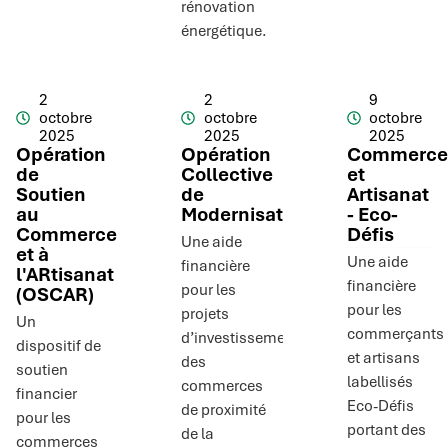
rénovation
énergétique.
2
2
9
octobre
octobre
octobre
2025
2025
2025
Opération
Opération
Commerce
de
Collective
et
Soutien
de
Artisanat
au
Modernisation
- Eco-
Commerce
Défis
Une aide
et à
Une aide
financière
l'ARtisanat
financière
pour les
(OSCAR)
pour les
projets
Un
commerçants
d’investissement
dispositif de
et artisans
des
soutien
labellisés
commerces
financier
Eco-Défis
de proximité
pour les
portant des
de la
commerces