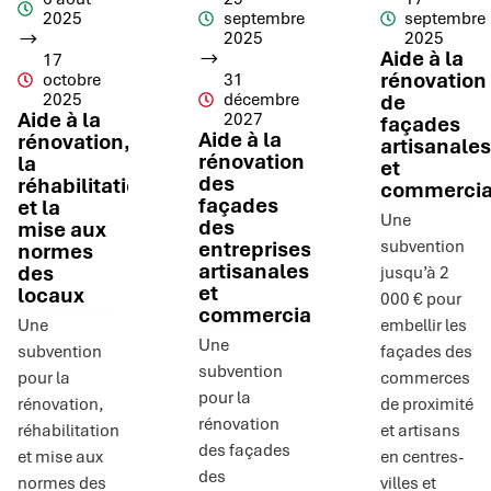
2025
septembre
septembre
2025
2025
Aide à la
17
rénovation
octobre
31
2025
décembre
de
Aide à la
2027
façades
Aide à la
rénovation,
artisanales
rénovation
la
et
des
réhabilitation
commercia
façades
et la
Une
des
mise aux
entreprises
subvention
normes
artisanales
des
jusqu’à 2
et
locaux
000 € pour
commerciales
Une
embellir les
Une
subvention
façades des
subvention
pour la
commerces
pour la
rénovation,
de proximité
rénovation
réhabilitation
et artisans
des façades
et mise aux
en centres-
des
normes des
villes et