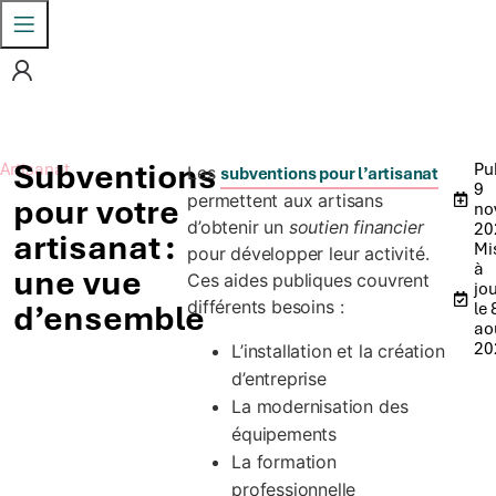
Subventions
Artisanat
Pub
Les
subventions pour l’artisanat
9
permettent aux artisans
pour votre
no
d’obtenir un
soutien financier
20
artisanat :
Mi
pour développer leur activité.
à
une vue
Ces aides publiques couvrent
jou
différents besoins :
d’ensemble
le 
ao
20
L’installation et la création
d’entreprise
La modernisation des
équipements
La formation
professionnelle