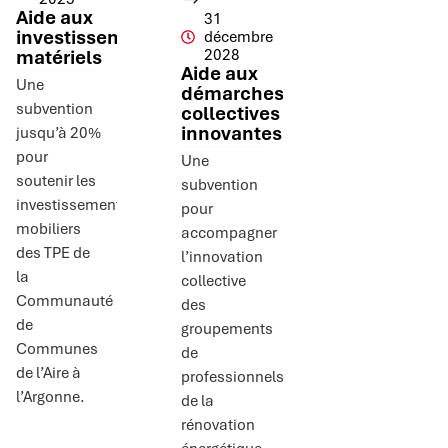
Aide aux
31
investissements
décembre
matériels
2028
Aide aux
Une
démarches
subvention
collectives
innovantes
jusqu’à 20%
pour
Une
soutenir les
subvention
investissements
pour
mobiliers
accompagner
des TPE de
l’innovation
la
collective
Communauté
des
de
groupements
Communes
de
de l’Aire à
professionnels
l’Argonne.
de la
rénovation