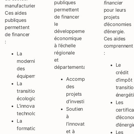
publiques
financier
manufacturier.
permettent
pour leurs
Ces aides
de financer
projets
publiques
le
d’économies
permettent
développement
d’énergie.
de financer
économique
Ces aides
:
à l’échelle
comprennent
régionale
:
La
et
modernisation
Le
départementale.
des
crédit
équipements
Accompagnement
d’impôt
La
des
transiti
transition
projets
énergét
écologique
d’investissement
Les
L’innovation
Soutien
certific
technologique
à
d’écono
La
l’innovation
d’énergi
formation
et à
Les