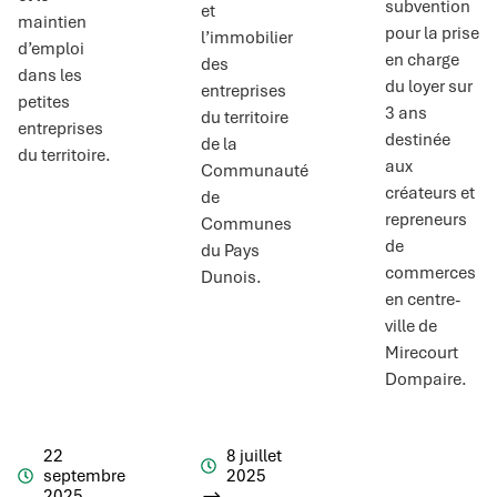
subvention
et
maintien
pour la prise
l’immobilier
d’emploi
en charge
des
dans les
du loyer sur
entreprises
petites
3 ans
du territoire
entreprises
destinée
de la
du territoire.
aux
Communauté
créateurs et
de
repreneurs
Communes
de
du Pays
commerces
Dunois.
en centre-
ville de
Mirecourt
Dompaire.
22
8 juillet
septembre
2025
2025