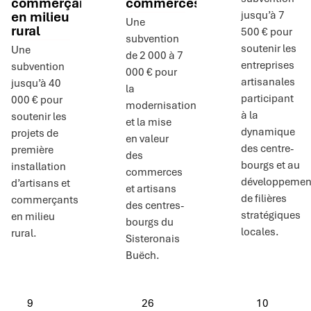
commerçants
commerces
en milieu
jusqu’à 7
Une
rural
500 € pour
subvention
soutenir les
Une
de 2 000 à 7
entreprises
subvention
000 € pour
artisanales
jusqu’à 40
la
participant
000 € pour
modernisation
à la
soutenir les
et la mise
dynamique
projets de
en valeur
des centre-
première
des
bourgs et au
installation
commerces
développemen
d’artisans et
et artisans
de filières
commerçants
des centres-
stratégiques
en milieu
bourgs du
locales.
rural.
Sisteronais
Buëch.
9
26
10