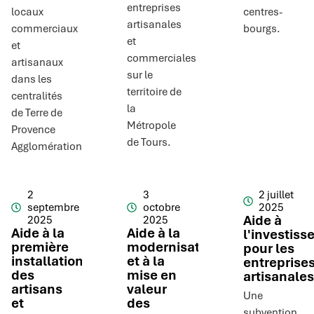
entreprises
locaux
centres-
artisanales
commerciaux
bourgs.
et
et
commerciales
artisanaux
sur le
dans les
territoire de
centralités
la
de Terre de
Métropole
Provence
de Tours.
Agglomération.
2
3
2 juillet
septembre
octobre
2025
Aide à
2025
2025
Aide à la
Aide à la
l'investis
première
modernisation
pour les
installation
et à la
entreprise
des
mise en
artisanales
artisans
valeur
Une
et
des
subvention