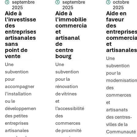
septembre
septembre
octobre
2025
2025
2025
Aide à
Aide à
Aide en
l'investissement
l'immobilier
faveur
des
commercial
des
entreprises
et
entreprise
artisanales
artisanal
commercia
sans
de
et
point de
centre
artisanales
vente
bourg
Une
Une
Une
subvention
subvention
subvention
pour la
pour
pour la
modernisatio
accompagner
rénovation
des
l’installation
de vitrines
commerces
ou le
et
et
développement
l’accessibilité
artisanats
des petites
des
des centres-
entreprises
commerces
villes de la
artisanales
de proximité
Communauté