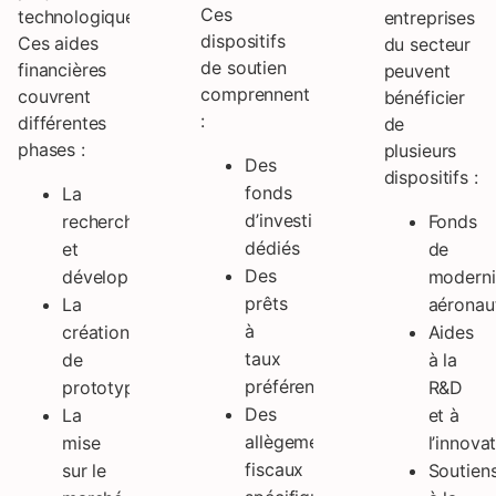
Ces
technologiques.
entreprises
dispositifs
Ces aides
du secteur
de soutien
financières
peuvent
comprennent
couvrent
bénéficier
:
différentes
de
phases :
plusieurs
Des
dispositifs :
fonds
La
d’investissement
recherche
Fonds
dédiés
et
de
Des
développement
moderni
prêts
La
aéronau
à
création
Aides
taux
de
à la
préférentiels
prototypes
R&D
Des
La
et à
allègements
mise
l’innova
fiscaux
sur le
Soutien