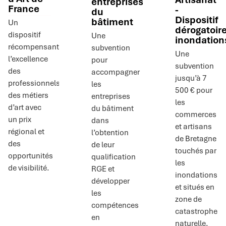
entreprises
France
-
du
Dispositif
bâtiment
Un
dérogatoir
dispositif
Une
inondation
récompensant
subvention
Une
l’excellence
pour
subvention
des
accompagner
jusqu’à 7
professionnels
les
500 € pour
des métiers
entreprises
les
d’art avec
du bâtiment
commerces
un prix
dans
et artisans
régional et
l’obtention
de Bretagne
des
de leur
touchés par
opportunités
qualification
les
de visibilité.
RGE et
inondations
développer
et situés en
les
zone de
compétences
catastrophe
en
naturelle.