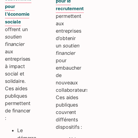
pour le
pour
recrutement
l’économie
permettent
sociale
aux
offrent un
entreprises
soutien
d’obtenir
financier
un
soutien
aux
financier
entreprises
pour
à impact
embaucher
social et
de
solidaire.
nouveaux
Ces aides
collaborateurs.
publiques
Ces aides
permettent
publiques
de financer
couvrent
:
différents
dispositifs :
Le
démarrage