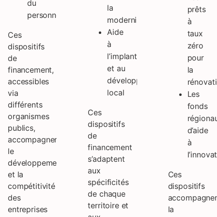
du
la
prêts
personnel
modernisation
à
Aide
taux
Ces
à
zéro
dispositifs
l’implantation
pour
de
et au
financement,
la
développement
accessibles
rénovat
local
via
Les
différents
fonds
Ces
organismes
régiona
dispositifs
publics,
d’aide
de
accompagnent
à
financement
le
l’innova
s’adaptent
développement
aux
et la
Ces
spécificités
compétitivité
dispositifs
de chaque
des
accompagne
territoire et
entreprises
la