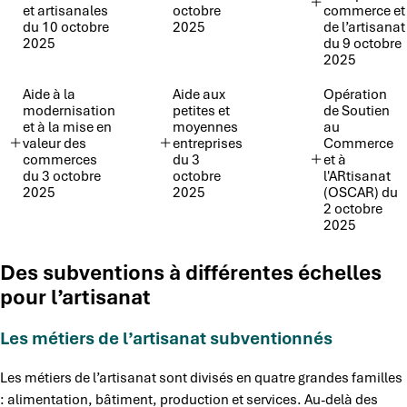
et artisanales
octobre
commerce et
du 10 octobre
2025
de l’artisanat
2025
du 9 octobre
2025
Aide à la
Aide aux
Opération
modernisation
petites et
de Soutien
et à la mise en
moyennes
au
valeur des
entreprises
Commerce
commerces
du 3
et à
du 3 octobre
octobre
l'ARtisanat
2025
2025
(OSCAR) du
2 octobre
2025
Des subventions à différentes échelles
pour l’artisanat
Les métiers de l’artisanat subventionnés
Les métiers de l’artisanat sont divisés en quatre grandes familles
: alimentation, bâtiment, production et services. Au-delà des