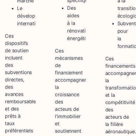
spécifiques
marché
à la
Des
Le
transiti
aides
développement
écologi
à la
international
Subvent
rénovation
pour
Ces
énergétique
la
dispositifs
formati
de soutien
Ces
incluent
mécanismes
Ces
des
de
financements
subventions
financement
accompagne
directes,
accompagnent
la
des
la
transformati
avances
croissance
et la
remboursables
des
compétitivité
et des
acteurs de
des
prêts à
l’immobilier
acteurs de
taux
et
la filière
préférentiels
soutiennent
aéronautique.