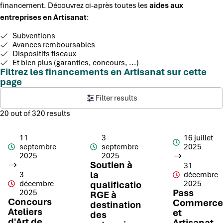
financement. Découvrez ci-après toutes les
aides aux
entreprises en Artisanat
:
Subventions
Avances remboursables
Dispositifs fiscaux
Et bien plus (garanties, concours, ...)
Filtrez les financements en Artisanat sur cette
page
Filter results
20 out of 320 results
11
3
16 juillet
septembre
septembre
2025
2025
2025
Soutien à
31
la
3
décembre
décembre
qualification
2025
Pass
2025
RGE à
Concours
Commerce
destination
Ateliers
et
des
d'Art de
Artisanat