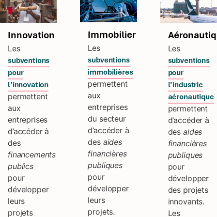
Immobilier
Innovation
Aéronauti
Les
Les
Les
subventions
subventions
subventions
immobilières
pour
pour
permettent
l’innovation
l’industrie
aux
permettent
aéronautique
entreprises
aux
permettent
du secteur
entreprises
d’accéder à
d’accéder à
d’accéder à
des
aides
des
aides
des
financières
financières
financements
publiques
publiques
publics
pour
pour
pour
développer
développer
développer
des projets
leurs
leurs
innovants.
projets.
projets
Les