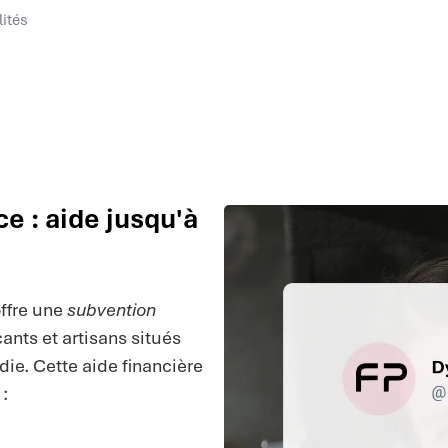
lités
 : aide jusqu'à
ffre une
subvention
nts et artisans situés
e. Cette aide financière
: