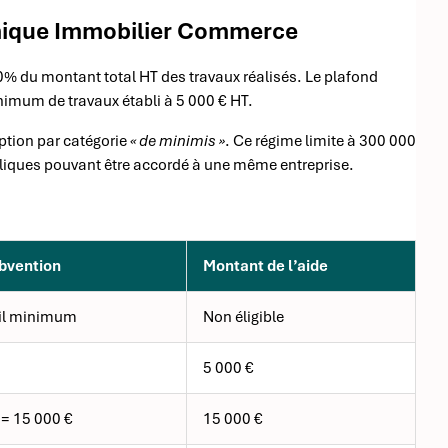
amique Immobilier Commerce
0% du montant total HT des travaux réalisés. Le plafond
inimum de travaux établi à 5 000 € HT.
ption par catégorie
« de minimis »
. Ce régime limite à 300 000
ubliques pouvant être accordé à une même entreprise.
ubvention
Montant de l’aide
uil minimum
Non éligible
5 000 €
 = 15 000 €
15 000 €