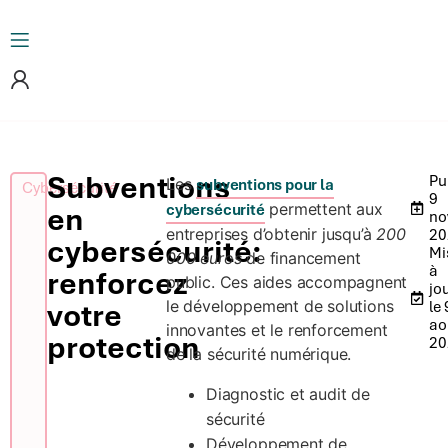
Subventions
Pu
Les
subventions pour la
Cybersécurité
9
permettent aux
en
cybersécurité
no
entreprises d’obtenir jusqu’à
200
20
cybersécurité:
Mi
000 euros
de financement
à
renforcez
public. Ces aides accompagnent
jo
votre
le développement de solutions
le 
ao
innovantes et le renforcement
protection
20
de la sécurité numérique.
Diagnostic et audit de
sécurité
Développement de