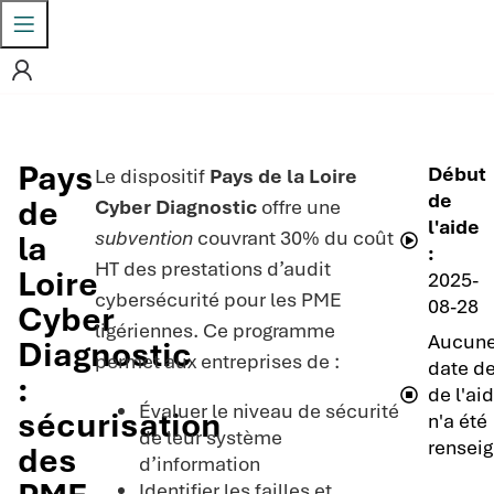
Pays
Début
Le dispositif
Pays de la Loire
de
de
Cyber Diagnostic
offre une
l'aide
subvention
couvrant 30% du coût
la
:
HT des prestations d’audit
Loire
2025-
cybersécurité pour les PME
08-28
Cyber
ligériennes. Ce programme
Aucun
Diagnostic
permet aux entreprises de :
date de
:
de l'ai
Évaluer le niveau de sécurité
sécurisation
n'a été
de leur système
renseig
des
d’information
Identifier les failles et