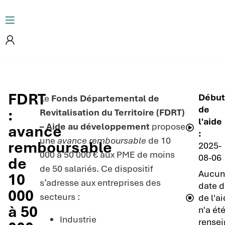
FDRT
Débu
Le
Fonds Départemental de
de
:
Revitalisation du Territoire (FDRT)
l'aide
– Aide au développement
propose
avance
:
une
avance remboursable
de 10
remboursable
2025-
000 à 50 000 € aux PME de moins
08-06
de
de 50 salariés. Ce dispositif
Aucun
10
s’adresse aux entreprises des
date d
000
secteurs :
de l'a
à 50
n'a ét
Industrie
rensei