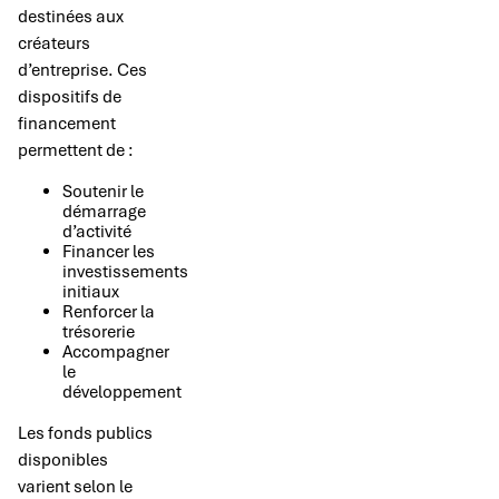
destinées aux
créateurs
d’entreprise. Ces
dispositifs de
financement
permettent de :
Soutenir le
démarrage
d’activité
Financer les
investissements
initiaux
Renforcer la
trésorerie
Accompagner
le
développement
Les fonds publics
disponibles
varient selon le