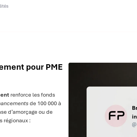
lités
ssement pour PME
ment
renforce les fonds
inancements
de 100 000 à
phase d’amorçage ou de
s régionaux :