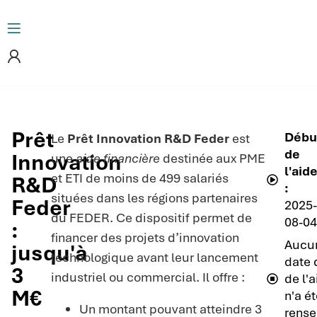
Prêt
Débu
Le
Prêt Innovation R&D Feder
est
de
Innovation
une
aide financière
destinée aux PME
l'aid
et ETI de moins de 499 salariés
R&D
:
situées dans les régions partenaires
Feder
2025
du FEDER. Ce dispositif permet de
08-0
:
financer des projets d’innovation
Aucu
jusqu'à
technologique avant leur lancement
date 
3
industriel ou commercial. Il offre :
de l'
M€
n'a é
Un montant pouvant atteindre 3
rense