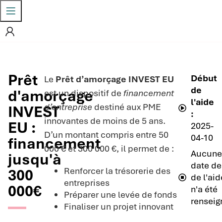
Prêt
Début
Le
Prêt d’amorçage INVEST EU
de
d'amorçage
est un dispositif de
financement
l'aide
d’entreprise
destiné aux PME
INVEST
:
innovantes de moins de 5 ans.
EU :
2025-
D’un montant compris entre 50
04-10
financement
000 € et 300 000 €, il permet de :
Aucun
jusqu'à
date de 
Renforcer la trésorerie des
300
de l'aid
entreprises
000€
n'a été
Préparer une levée de fonds
renseig
Finaliser un projet innovant