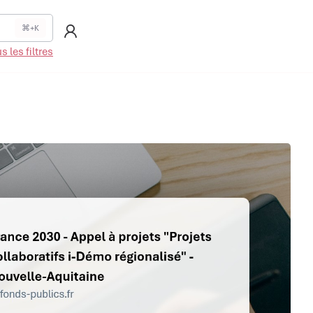
⌘+K
 les filtres