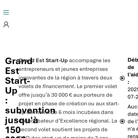
Grand
Déb
Grand Est Start-Up
accompagne les
de
Est
entrepreneurs et jeunes entreprises
l'ai
innovantes de la région à travers deux
Start-
:
volets de
financement
. Le premier volet
Up
202
offre jusqu’à 30 000 € aux porteurs de
07-
:
projet en phase de création ou aux start-
Auc
subvention
up de moins de 6 mois incubées dans
date
jusqu'à
un Incubateur d’Excellence régional. Le
de l
150
n'a 
second volet soutient les projets de
ren
R&D des start-up de moins de 3 ans