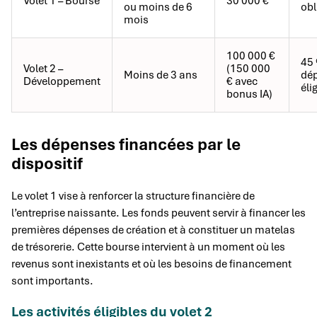
Volet 1 – Bourse
30 000 €
ou moins de 6
obl
mois
100 000 €
45
Volet 2 –
(150 000
Moins de 3 ans
dé
Développement
€ avec
éli
bonus IA)
Les dépenses financées par le
dispositif
Le volet 1 vise à renforcer la structure financière de
l’entreprise naissante. Les fonds peuvent servir à financer les
premières dépenses de création et à constituer un matelas
de trésorerie. Cette bourse intervient à un moment où les
revenus sont inexistants et où les besoins de financement
sont importants.
Les activités éligibles du volet 2