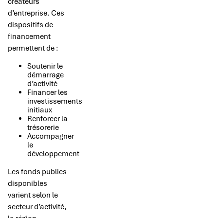
créateurs
d’entreprise. Ces
dispositifs de
financement
permettent de :
Soutenir le
démarrage
d’activité
Financer les
investissements
initiaux
Renforcer la
trésorerie
Accompagner
le
développement
Les fonds publics
disponibles
varient selon le
secteur d’activité,