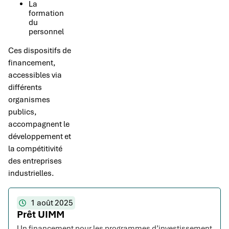
La
formation
du
personnel
Ces dispositifs de
financement,
accessibles via
différents
organismes
publics,
accompagnent le
développement et
la compétitivité
des entreprises
industrielles.
1 août 2025
Prêt UIMM
Un financement pour les programmes d’investissement