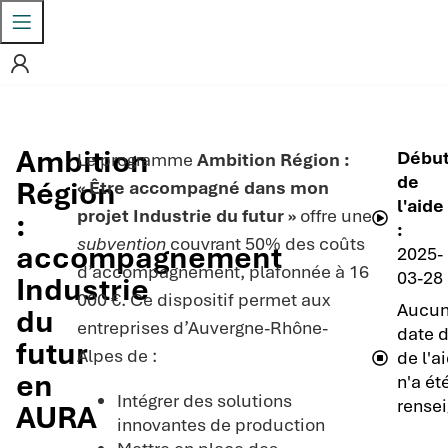
Ambition
Débu
Le programme
Ambition Région :
de
Région
« Être accompagné dans mon
l'aide
projet Industrie du futur »
offre une
:
:
subvention
couvrant 50% des coûts
accompagnement
2025-
d’accompagnement, plafonnée à 16
03-28
Industrie
000 €. Ce dispositif permet aux
Aucu
du
entreprises d’Auvergne-Rhône-
date d
futur
Alpes de :
de l'a
en
n'a ét
Intégrer des solutions
rensei
AURA
innovantes de production