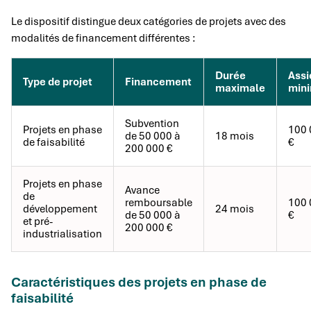
Le dispositif distingue deux catégories de projets avec des
modalités de financement différentes :
Durée
Assi
Type de projet
Financement
maximale
min
Subvention
Projets en phase
100 
de 50 000 à
18 mois
de faisabilité
€
200 000 €
Projets en phase
Avance
de
remboursable
100 
développement
24 mois
de 50 000 à
€
et pré-
200 000 €
industrialisation
Caractéristiques des projets en phase de
faisabilité