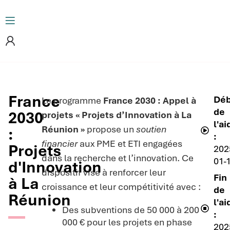
France
Dé
Le programme
France 2030 : Appel à
de
2030
projets « Projets d’Innovation à La
l'ai
Réunion »
propose un
soutien
:
:
financier
aux PME et ETI engagées
Projets
202
dans la recherche et l’innovation. Ce
01-
d'Innovation
dispositif vise à renforcer leur
Fin
à La
croissance et leur compétitivité avec :
de
Réunion
l'ai
Des subventions de 50 000 à 200
:
000 € pour les projets en phase
202