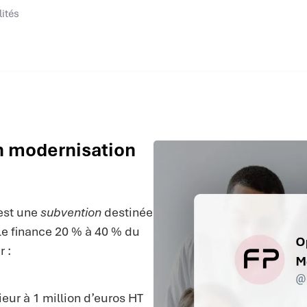
lités
n modernisation
est une
subvention
destinée
le finance 20 % à 40 % du
 :
ieur à 1 million d’euros HT