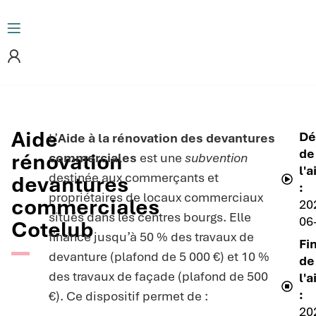
Aide
Dé
L’
Aide à la rénovation des devantures
de
rénovation
commerciales
est une
subvention
l'a
destinée aux commerçants et
devantures
:
propriétaires de locaux commerciaux
commerciales
20
situés dans les centres bourgs. Elle
06
Cotelub
finance jusqu’à 50 % des travaux de
Fi
devanture (plafond de 5 000 €) et 10 %
de
des travaux de façade (plafond de 500
l'a
:
€). Ce dispositif permet de :
20