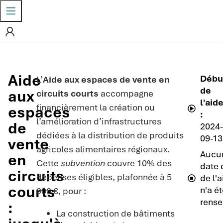
Aide
Débu
L’
Aide aux espaces de vente en
de
aux
circuits courts
accompagne
l'aid
financièrement la création ou
espaces
:
l’amélioration d’infrastructures
de
2024-
dédiées à la distribution de produits
09-13
vente
agricoles alimentaires régionaux.
Aucu
en
Cette
subvention
couvre 10% des
date 
circuits
dépenses éligibles, plafonnée à 5
de l'
courts
n'a ét
000 €, pour :
rense
:
La construction de bâtiments