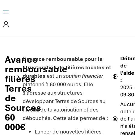
Avance
Débu
L’
avance remboursable pour la
de
remboursable
structuration de filières locales et
l'aide
durables
est un
soutien financier
filières
:
plafonné à 60 000 euros. Elle
Terres
2025-
s’adresse aux structures
09-30
de
développant Terres de Sources au
Aucu
Sources
niveau de la valorisation et des
date d
60
débouchés. Cette aide permet de :
de l'a
000€
n'a ét
Lancer de nouvelles filières
rense