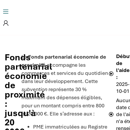
Fonds
Débu
Le
Fonds partenarial économie de
de
partenarial
proximité
accompagne les
l'aide
commerces et services du quotidien
économie
:
dans leur développement. Cette
de
2025-
subvention
représente 30 %
10-01
proximité
maximum des dépenses éligibles,
Aucu
:
pour un montant compris entre 800
date d
jusqu'à
et 20 000 €. Elle s’adresse aux :
de l'a
20
n'a ét
PME immatriculées au Registre
rense