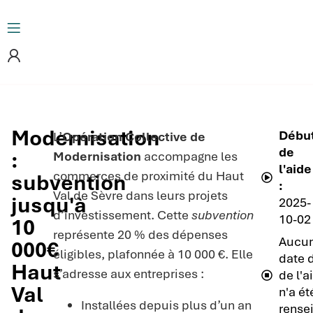
Modernisation
Débu
L’
Opération Collective de
de
:
Modernisation
accompagne les
l'aide
commerces de proximité du Haut
subvention
:
Val de Sèvre dans leurs projets
jusqu'à
2025-
d’investissement. Cette
subvention
10-02
10
représente 20 % des dépenses
Aucu
000€
éligibles, plafonnée à 10 000 €. Elle
date d
Haut
s’adresse aux entreprises :
de l'a
Val
n'a ét
Installées depuis plus d’un an
rense