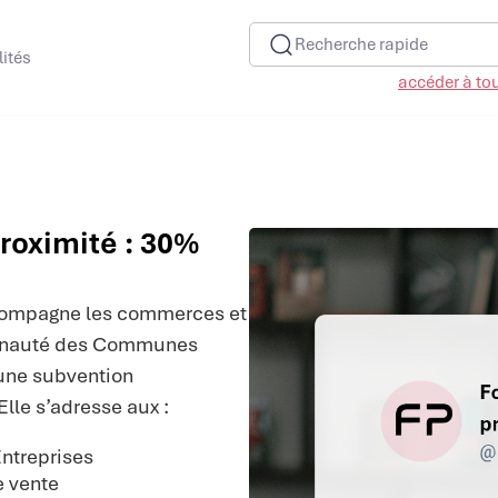
Recherche rapide
lités
accéder à tous
roximité : 30%
ompagne les commerces et
mmunauté des Communes
une subvention
lle s’adresse aux :
ntreprises
 vente