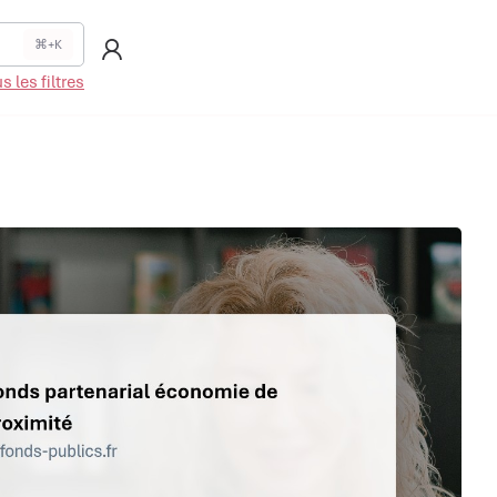
⌘+K
 les filtres