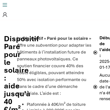
Dispositif
Débu
Le
Dispositif « Paré pour le solaire »
de
Paré
offre une
subvention
pour adapter les
l'aid
bâtiments à l’installation future de
pour
:
panneaux photovoltaïques. Ce
le
2025
soutien financier couvre 40% des
01-1
solaire
coûts éligibles, pouvant atteindre
Aucu
:
50% avec isolation performante ou
date 
aide
dans le cadre d’une démarche
de l'
jusqu'à
n'a é
territoriale. L’aide est :
rense
40
Plafonnée à 40€/m² de toiture
€/m²