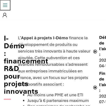
I-
Dé
L’
Appel à projets I-Démo
finance le
de
Démo
développement de produits ou
l'a
services très innovants à haute valeur
:
:
ajoutée. Cette
subvention
et ces
financement
202
avances remboursables s’adressent
04-
R&D
aux entreprises immatriculées en
Fin
pour
France, avec un focus sur les projets
de
projets
collaboratifs associant :
l'a
innovants
:
Au moins une PME et une ETI
202
Jusqu’à 6 partenaires maximum
07-