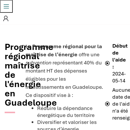
Programme
Début
Le
Programme régional pour la
de
régional
maîtrise de l’énergie
offre une
l'aide
subvention
représentant 40% du
maîtrise
:
montant HT des dépenses
de
2024-
éligibles pour les
05-14
l'énergie
investissements en Guadeloupe.
Aucun
en
Ce dispositif vise à :
date de
Guadeloupe
de l'ai
Réduire la dépendance
n'a été
énergétique du territoire
renseig
Diversifier et valoriser les
sources d’énergie