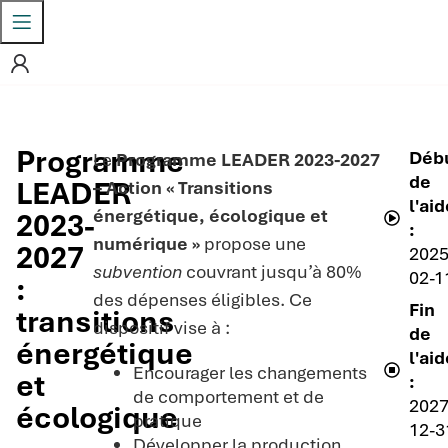
Programme
Déb
Le
Programme LEADER 2023-2027
de
LEADER
– Action « Transitions
l'aid
énergétique, écologique et
2023-
:
numérique »
propose une
2027
2025
subvention
couvrant jusqu’à 80%
02-1
:
des dépenses éligibles. Ce
Fin
transitions
dispositif vise à :
de
énergétique
l'aid
Encourager les changements
et
:
de comportement et de
2027
écologique
pratique
12-3
Développer la production