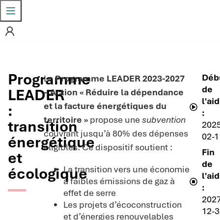
Programme
Déb
Le
Programme LEADER 2023-2027
de
LEADER
– Action « Réduire la dépendance
l'ai
et la facture énergétiques du
:
:
territoire »
propose une
subvention
transition
202
couvrant jusqu’à 80% des dépenses
02-1
énergétique
éligibles. Ce dispositif soutient :
Fin
et
de
La transition vers une économie
écologique
l'ai
à faibles émissions de gaz à
:
effet de serre
202
Les projets d’écoconstruction
12-
et d’énergies renouvelables