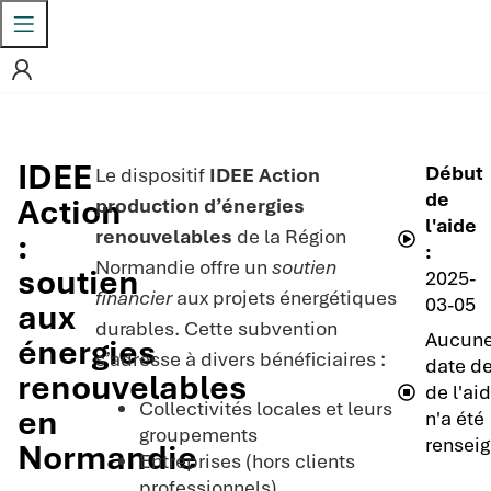
IDEE
Début
Le dispositif
IDEE Action
de
Action
production d’énergies
l'aide
renouvelables
de la Région
:
:
Normandie offre un
soutien
soutien
2025-
financier
aux projets énergétiques
03-05
aux
durables. Cette subvention
Aucun
énergies
s’adresse à divers bénéficiaires :
date de
renouvelables
de l'ai
Collectivités locales et leurs
en
n'a été
groupements
renseig
Normandie
Entreprises (hors clients
professionnels)