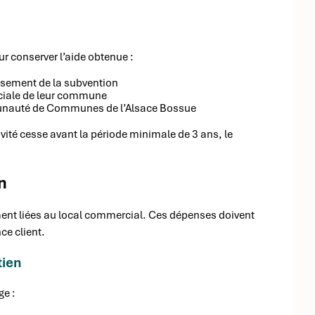
r conserver l’aide obtenue :
ersement de la subvention
rciale de leur commune
mmunauté de Communes de l’Alsace Bossue
vité cesse avant la période minimale de 3 ans, le
n
ment liées au local commercial. Ces dépenses doivent
ce client.
tien
ge :