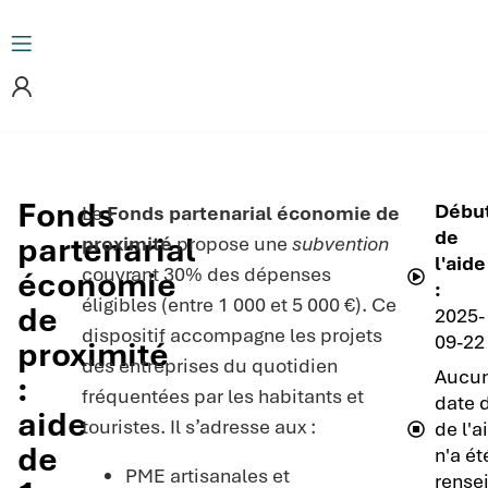
Fonds
Débu
Le
Fonds partenarial économie de
de
partenarial
proximité
propose une
subvention
l'aide
couvrant 30% des dépenses
économie
:
éligibles (entre 1 000 et 5 000 €). Ce
de
2025-
dispositif accompagne les projets
09-22
proximité
des entreprises du quotidien
Aucu
:
fréquentées par les habitants et
date d
aide
touristes. Il s’adresse aux :
de l'a
de
n'a ét
PME artisanales et
rense