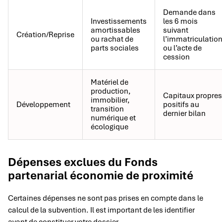
Demande dans
Investissements
les 6 mois
amortissables
suivant
Création/Reprise
ou rachat de
l’immatriculatio
parts sociales
ou l’acte de
cession
Matériel de
production,
Capitaux propres
immobilier,
Développement
positifs au
transition
dernier bilan
numérique et
écologique
Dépenses exclues du Fonds
partenarial économie de proximité
Certaines dépenses ne sont pas prises en compte dans le
calcul de la subvention. Il est important de les identifier
avant de constituer votre dossier.