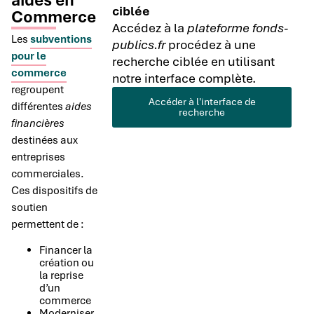
aides en
ciblée
Commerce
Accédez à la
plateforme fonds-
Les
subventions
publics.fr
procédez à une
pour le
recherche ciblée en utilisant
commerce
notre interface complète.
regroupent
Accéder à l'interface de
différentes
aides
recherche
financières
destinées aux
entreprises
commerciales.
Ces dispositifs de
soutien
permettent de :
Financer la
création ou
la reprise
d’un
commerce
Moderniser