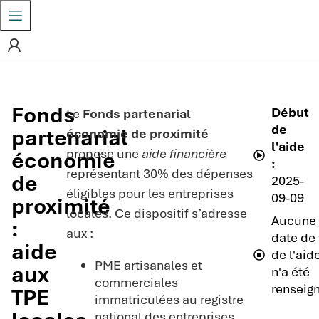
Fonds
Début
Le
Fonds partenarial
de
partenarial
économie de proximité
l'aide
propose une
aide financière
économie
:
représentant 30% des dépenses
de
2025-
éligibles pour les entreprises
09-09
proximité
locales. Ce dispositif s’adresse
Aucune
:
aux :
date de 
aide
de l'aid
PME artisanales et
aux
n'a été
commerciales
renseig
TPE
immatriculées au registre
national des entreprises