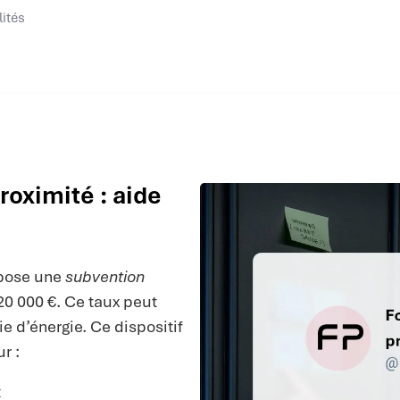
lités
oximité : aide
pose une
subvention
20 000 €. Ce taux peut
 d’énergie. Ce dispositif
r :
t