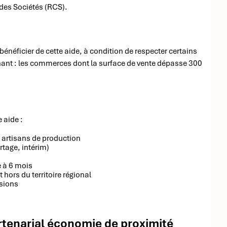
 des Sociétés (RCS).
éficier de cette aide, à condition de respecter certains
rminant : les commerces dont la surface de vente dépasse 300
 aide :
 artisans de production
tage, intérim)
e à 6 mois
hors du territoire régional
ssions
rtenarial économie de proximité