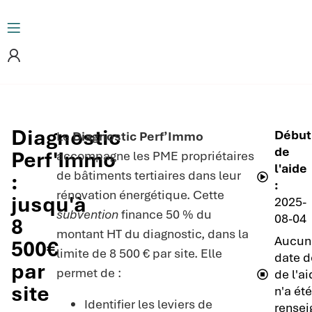
Diagnostic
Début
Le
Diagnostic Perf’Immo
de
Perf'Immo
accompagne les PME propriétaires
l'aide
de bâtiments tertiaires dans leur
:
:
rénovation énergétique. Cette
jusqu'à
2025-
subvention
finance 50 % du
08-04
8
montant HT du diagnostic, dans la
Aucun
500€
limite de 8 500 € par site. Elle
date d
par
permet de :
de l'a
site
n'a été
Identifier les leviers de
rensei