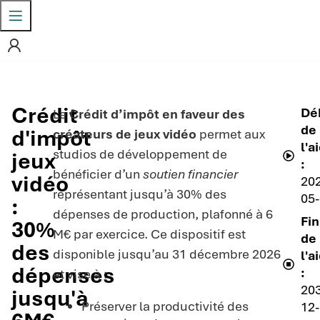
Crédit
Dé
Le
Crédit d’impôt en faveur des
de
d'impôt
créateurs de jeux vidéo
permet aux
l'a
studios de développement de
jeux
:
bénéficier d’un
soutien financier
vidéo
20
représentant jusqu’à 30% des
05
:
dépenses de production, plafonné à 6
Fin
30%
M€ par exercice. Ce dispositif est
de
des
disponible jusqu’au 31 décembre 2026
l'a
dépenses
:
et vise à :
203
jusqu'à
Préserver la productivité des
12