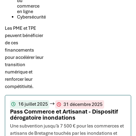
du
commerce
en ligne
Cybersécurité
Les PME et TPE
peuvent bénéficier
de ces
financements
pour accélérer leur
transition
numérique et
renforcer leur
compétitivité.
16 juillet 2025
31 décembre 2025
Pass Commerce et Artisanat - Dispositif
dérogatoire inondations
Une subvention jusqu’à 7 500 € pour les commerces et
artisans de Bretagne touchés par les inondations et