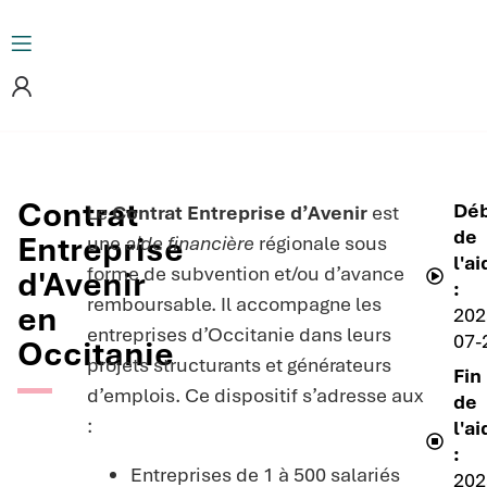
Contrat
Dé
Le
Contrat Entreprise d’Avenir
est
de
Entreprise
une
aide financière
régionale sous
l'a
forme de subvention et/ou d’avance
d'Avenir
:
remboursable. Il accompagne les
en
202
entreprises d’Occitanie dans leurs
07-
Occitanie
projets structurants et générateurs
Fin
d’emplois. Ce dispositif s’adresse aux
de
:
l'a
:
Entreprises de 1 à 500 salariés
202