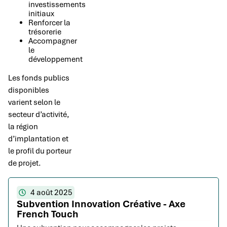
investissements
initiaux
Renforcer la
trésorerie
Accompagner
le
développement
Les fonds publics
disponibles
varient selon le
secteur d’activité,
la région
d’implantation et
le profil du porteur
de projet.
4 août 2025
Subvention Innovation Créative - Axe
French Touch