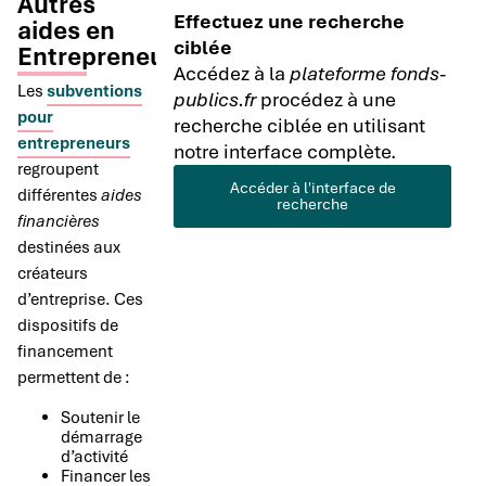
Autres
Effectuez une recherche
aides en
ciblée
Entrepreneuriat
Accédez à la
plateforme fonds-
Les
subventions
publics.fr
procédez à une
pour
recherche ciblée en utilisant
entrepreneurs
notre interface complète.
regroupent
Accéder à l'interface de
différentes
aides
recherche
financières
destinées aux
créateurs
d’entreprise. Ces
dispositifs de
financement
permettent de :
Soutenir le
démarrage
d’activité
Financer les