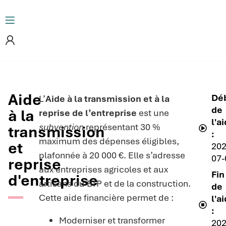
Aide
Dé
L’
Aide à la transmission et à la
de
à la
reprise de l’entreprise
est une
l'a
subvention
représentant 30 %
transmission
:
maximum des dépenses éligibles,
et
202
plafonnée à 20 000 €. Elle s’adresse
07-
reprise
aux entreprises agricoles et aux
Fin
d'entreprise
artisans du BTP et de la construction.
de
Cette aide financière permet de :
l'a
:
Moderniser et transformer
202