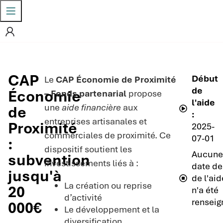
CAP
Début
Le
CAP Économie de Proximité
de
Économie
– Fonds partenarial
propose
l'aide
une
aide financière
aux
de
:
entreprises artisanales et
Proximité
2025-
commerciales de proximité. Ce
07-01
:
dispositif soutient les
Aucun
subvention
investissements liés à :
date de 
jusqu'à
de l'aid
La création ou reprise
20
n'a été
d’activité
renseig
000€
Le développement et la
diversification