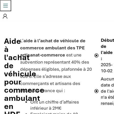
Aide
Débu
L’
aide à l’achat de véhicule de
de
à
commerce ambulant des TPE
l'aide
artisanat-commerce
est une
l'achat
:
subvention
représentant 40% des
de
2025-
dépenses éligibles, plafonnée à 20
10-02
véhicule
000 €. Elle s’adresse aux
Aucu
pour
commerçants et artisans des
date d
commerce
Hauts-de-France qui :
de l'a
ambulant
n'a ét
Ont un chiffre d’affaires
rensei
en
inférieur à 2M€