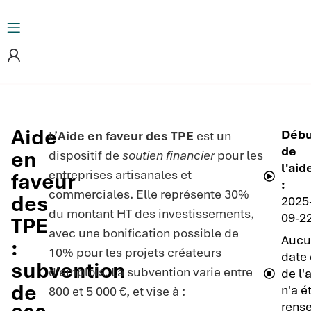
Aide
Débu
L’
Aide en faveur des TPE
est un
de
en
dispositif de
soutien financier
pour les
l'aid
entreprises artisanales et
faveur
:
commerciales. Elle représente 30%
des
2025
du montant HT des investissements,
09-2
TPE
avec une bonification possible de
Aucu
:
10% pour les projets créateurs
date 
subvention
d’emplois. La subvention varie entre
de l'
de
n'a é
800 et 5 000 €, et vise à :
rense