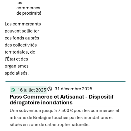
les
commerces
de proximité
Les commerçants
peuvent solliciter
ces fonds auprès
des collectivités
territoriales, de
l’État et des
organismes
spécialisés.
31 décembre 2025
16 juillet 2025
Pass Commerce et Artisanat - Dispositif
dérogatoire inondations
Une subvention jusqu’à 7 500 € pour les commerces et
artisans de Bretagne touchés par les inondations et
situés en zone de catastrophe naturelle.