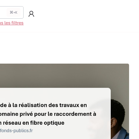
⌘+K
 les filtres