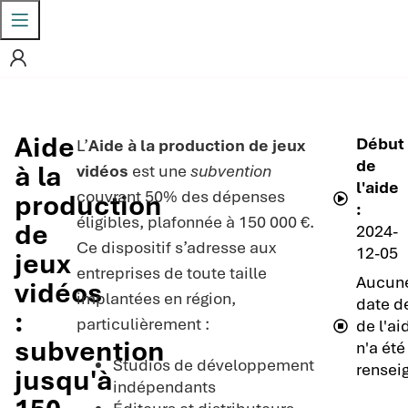
Aide
Début
L’
Aide à la production de jeux
de
à la
vidéos
est une
subvention
l'aide
couvrant 50% des dépenses
production
:
éligibles, plafonnée à 150 000 €.
de
2024-
Ce dispositif s’adresse aux
12-05
jeux
entreprises de toute taille
Aucun
vidéos
implantées en région,
date de
:
particulièrement :
de l'ai
subvention
n'a été
Studios de développement
rensei
jusqu'à
indépendants