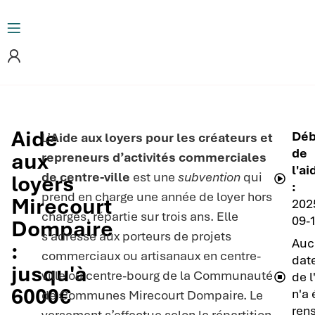
Aide
Déb
L’
Aide aux loyers pour les créateurs et
de
aux
repreneurs d’activités commerciales
l'ai
de centre-ville
est une
subvention
qui
loyers
:
prend en charge une année de loyer hors
Mirecourt
202
charges, répartie sur trois ans. Elle
09-
Dompaire
s’adresse aux porteurs de projets
Auc
:
commerciaux ou artisanaux en centre-
date
jusqu'à
ville ou centre-bourg de la Communauté
de l
6000€
n'a 
de Communes Mirecourt Dompaire. Le
ren
versement s’effectue selon la répartition