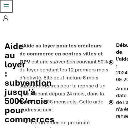
Aide
Déb
L’
Aide au loyer pour les créateurs
de
au
de commerce en centres-villes et
l'aid
QPV
est une
subvention
couvrant 50%
loyer
:
du loyer pendant les 12 premiers mois
:
2024
d’activité. Elle peut inclure 6 mois
09-2
subvention
supplémentaires pour la reprise d’un
Auc
jusqu'à
local vacant depuis 24 mois, dans la
date 
500€/mois
limite de 500€ mensuels. Cette aide
de l'
pour
n'a é
s’adresse aux :
rens
commerces
Commerces de proximité