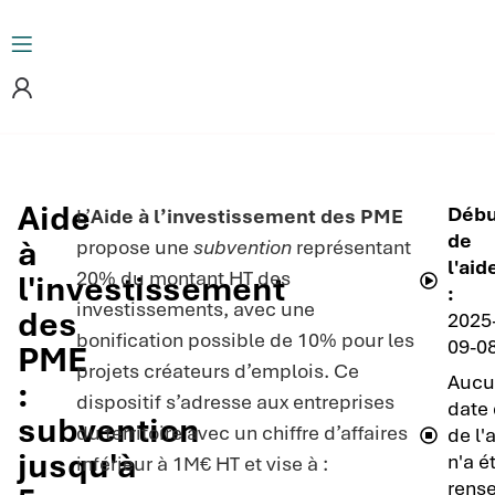
Aide
Débu
L’
Aide à l’investissement des PME
de
à
propose une
subvention
représentant
l'aid
20% du montant HT des
l'investissement
:
investissements, avec une
des
2025
bonification possible de 10% pour les
09-0
PME
projets créateurs d’emplois. Ce
Aucu
:
dispositif s’adresse aux entreprises
date 
subvention
du territoire avec un chiffre d’affaires
de l'
jusqu'à
n'a é
inférieur à 1M€ HT et vise à :
rense