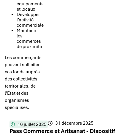
équipements
et locaux
Développer
l’activité
commerciale
Maintenir
les
commerces
de proximité
Les commerçants
peuvent solliciter
ces fonds auprès
des collectivités
territoriales, de
l’État et des
organismes
spécialisés.
31 décembre 2025
16 juillet 2025
Pass Commerce et Artisanat - Dispositif