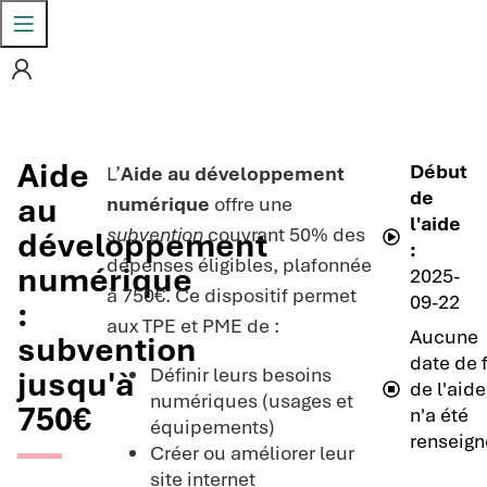
Aide
Début
L’
Aide au développement
de
au
numérique
offre une
l'aide
subvention
couvrant 50% des
développement
:
dépenses éligibles, plafonnée
numérique
2025-
à 750€. Ce dispositif permet
09-22
:
aux TPE et PME de :
Aucune
subvention
date de f
Définir leurs besoins
jusqu'à
de l'aide
numériques (usages et
750€
n'a été
équipements)
renseign
Créer ou améliorer leur
site internet