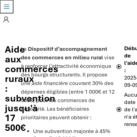
Aide
Déb
Le
Dispositif d’accompagnement
de
aux
des commerces en milieu rural
vise
l'aid
à renforcer l’attractivité économique
commerces
:
des bourgs structurants. Il propose
ruraux
2025
une
aide financière
couvrant 30% des
09-0
:
dépenses éligibles (entre 1 000€ et 12
Auc
subvention
500€) pour les commerces de
date 
jusqu'à
proximité. Les bénéficiaires
de l'
17
n'a é
prioritaires peuvent obtenir :
rens
500€
Une subvention majorée à 45%