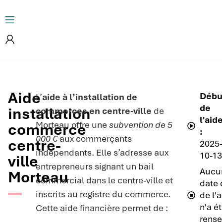
Aide
Débu
L’
aide à l’installation de
de
installation
commerces en centre-ville
de
l'aid
Morteau offre une
subvention de 5
commerce
:
000 €
aux commerçants
centre-
2025
indépendants. Elle s’adresse aux
10-13
ville
entrepreneurs signant un bail
Aucu
Morteau
commercial dans le centre-ville et
date 
inscrits au registre du commerce.
de l'
n'a é
Cette aide financière permet de :
rense