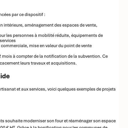
cées par ce dispositif :
on intérieure, aménagement des espaces de vente,
our les personnes à mobilité réduite, équipements de
services
e commerciale, mise en valeur du point de vente
2 mois à compter de la notification de la subvention. Ce
ficacement leurs travaux et acquisitions.
aide
tisanat et aux services, voici quelques exemples de projets
ts souhaite moderniser son four et réaménager son espace
 000 € HT. Grâce à la bonification pour les communes de