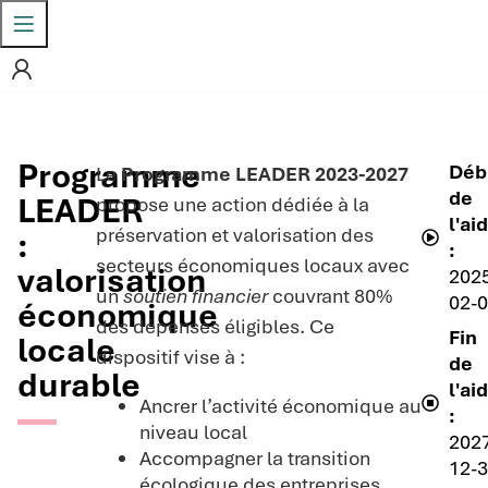
Programme
Déb
Le
Programme LEADER 2023-2027
de
LEADER
propose une action dédiée à la
l'ai
préservation et valorisation des
:
:
secteurs économiques locaux avec
valorisation
202
un
soutien financier
couvrant 80%
02-
économique
des dépenses éligibles. Ce
Fin
locale
dispositif vise à :
de
durable
l'ai
Ancrer l’activité économique au
:
niveau local
202
Accompagner la transition
12-
écologique des entreprises