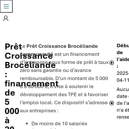
Prêt
Débu
Le
Prêt Croissance Brocéliande
de
Croissance
communauté
est un
financement
l'aid
d’entreprise
sous forme de prêt à taux
Brocéliande
:
zéro sans garantie ou d’avance
:
2025
remboursable. D’un montant de 5 000
04-1
financement
€ à 30 000 €, il vise à soutenir le
Aucu
de
développement des TPE et à favoriser
date 
5
l’emploi local. Ce dispositif s’adresse
de l'
000
n'a é
aux entreprises :
rense
à
De moins de 10 salariés